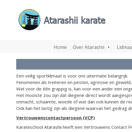
Ga
Ga
naar
naar
de
de
inhoud
inhoud
Home
Over Atarashii
Lidmaa
Een veilig sportklimaat is voor ons uitermate belangrijk.
Fenomenen als treiteren en pesten, agressie en geweld, 
Wat voor de één grappig is, kan voor een ander een onge
Het mooiste zou zijn dat diegene direct wordt aangesprok
onmacht, schaamte, woede of wat dan ook kunnen de reden
Ook kan het lastig zijn als diegene waarvan het gedrag 
Vertrouwenscontactpersoon (VCP)
Karateschool Atarashii heeft een Vertrouwens Contact P