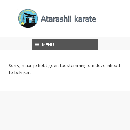
Ga
Ga
naar
naar
de
de
inhoud
inhoud
MENU
Sorry, maar je hebt geen toestemming om deze inhoud
te bekijken.